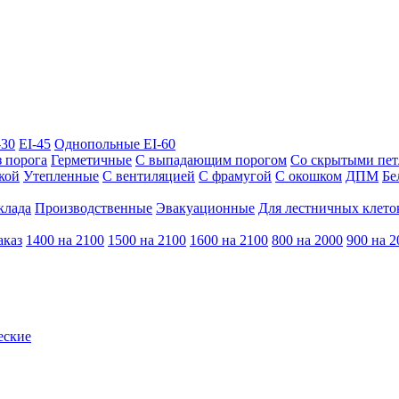
-30
EI-45
Однопольные EI-60
з порога
Герметичные
С выпадающим порогом
Со скрытыми пе
кой
Утепленные
С вентиляцией
С фрамугой
С окошком
ДПМ
Бе
клада
Производственные
Эвакуационные
Для лестничных клето
аказ
1400 на 2100
1500 на 2100
1600 на 2100
800 на 2000
900 на 2
еские