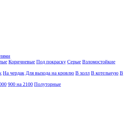
тлями
лые
Коричневые
Под покраску
Серые
Взломостойкие
к
На чердак
Для выхода на кровлю
В холл
В котельную
В
000
900 на 2100
Полуторные