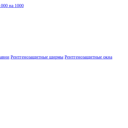
1000 на 1000
тавни
Рентгенозащитные ширмы
Рентгенозащитные окна