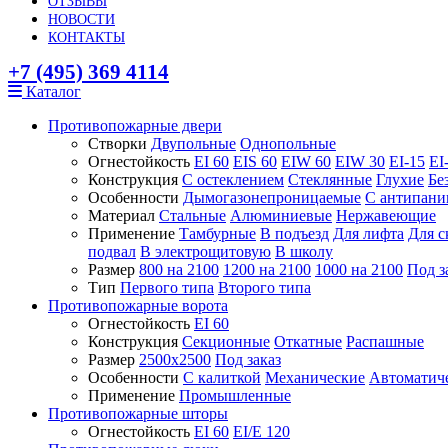
ОТЗЫВЫ
НОВОСТИ
КОНТАКТЫ
+7 (495) 369 4114
Каталог
Противопожарные двери
Створки
Двупольные
Однопольные
Огнестойкость
EI 60
EIS 60
EIW 60
EIW 30
EI-15
EI
Конструкция
С остеклением
Стеклянные
Глухие
Бе
Особенности
Дымогазонепроницаемые
С антипани
Материал
Стальные
Алюминиевые
Нержавеющие
Применение
Тамбурные
В подъезд
Для лифта
Для с
подвал
В электрощитовую
В школу
Размер
800 на 2100
1200 на 2100
1000 на 2100
Под з
Тип
Первого типа
Второго типа
Противопожарные ворота
Огнестойкость
EI 60
Конструкция
Секционные
Откатные
Распашные
Размер
2500x2500
Под заказ
Особенности
С калиткой
Механические
Автоматич
Применение
Промышленные
Противопожарные шторы
Огнестойкость
EI 60
EI/E 120