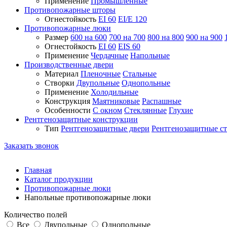
Применение
Промышленные
Противопожарные шторы
Огнестойкость
EI 60
EI/E 120
Противопожарные люки
Размер
600 на 600
700 на 700
800 на 800
900 на 900
Огнестойкость
EI 60
EIS 60
Применение
Чердачные
Напольные
Производственные двери
Материал
Пленочные
Стальные
Створки
Двупольные
Однопольные
Применение
Холодильные
Конструкция
Маятниковые
Распашные
Особенности
С окном
Стеклянные
Глухие
Рентгенозащитные конструкции
Тип
Рентгенозащитные двери
Рентгенозащитные с
Заказать звонок
Главная
Каталог продукции
Противопожарные люки
Напольные противопожарные люки
Количество полей
Все
Двупольные
Однопольные