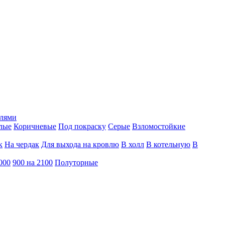
тлями
лые
Коричневые
Под покраску
Серые
Взломостойкие
к
На чердак
Для выхода на кровлю
В холл
В котельную
В
000
900 на 2100
Полуторные