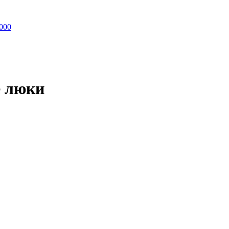
000
 люки