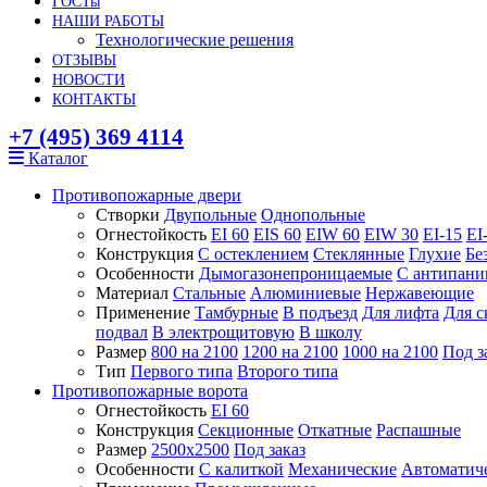
ГОСТы
НАШИ РАБОТЫ
Технологические решения
ОТЗЫВЫ
НОВОСТИ
КОНТАКТЫ
+7 (495) 369 4114
Каталог
Противопожарные двери
Створки
Двупольные
Однопольные
Огнестойкость
EI 60
EIS 60
EIW 60
EIW 30
EI-15
EI
Конструкция
С остеклением
Стеклянные
Глухие
Бе
Особенности
Дымогазонепроницаемые
С антипани
Материал
Стальные
Алюминиевые
Нержавеющие
Применение
Тамбурные
В подъезд
Для лифта
Для с
подвал
В электрощитовую
В школу
Размер
800 на 2100
1200 на 2100
1000 на 2100
Под з
Тип
Первого типа
Второго типа
Противопожарные ворота
Огнестойкость
EI 60
Конструкция
Секционные
Откатные
Распашные
Размер
2500x2500
Под заказ
Особенности
С калиткой
Механические
Автоматич