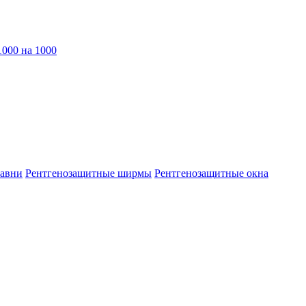
1000 на 1000
тавни
Рентгенозащитные ширмы
Рентгенозащитные окна