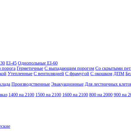
-30
EI-45
Однопольные EI-60
з порога
Герметичные
С выпадающим порогом
Со скрытыми пе
кой
Утепленные
С вентиляцией
С фрамугой
С окошком
ДПМ
Бе
клада
Производственные
Эвакуационные
Для лестничных клето
аказ
1400 на 2100
1500 на 2100
1600 на 2100
800 на 2000
900 на 2
еские