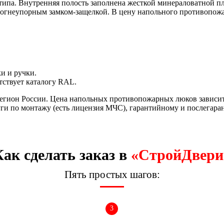
типа. Внутренняя полость заполнена жесткой минераловатной пл
я огнеупорным замком-защелкой. В цену напольного противопожа
и и ручки.
тствует каталогу RAL.
егион России. Цена напольных противопожарных люков зависит 
уги по монтажу (есть лицензия МЧС), гарантийному и послега
Как сделать заказ в
«СтройДвери
Пять простых шагов:
3