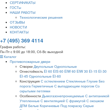
СЕРТИФИКАТЫ
ГОСТы
НАШИ РАБОТЫ
Технологические решения
ОТЗЫВЫ
НОВОСТИ
КОНТАКТЫ
+7 (495) 369 4114
График работы:
Пн-Пт с 9:00 до 18:00, Сб-Вс выходной
Каталог
Противопожарные двери
Створки
Двупольные
Однопольные
Огнестойкость
EI 60
EIS 60
EIW 60
EIW 30
EI-15
EI-30
EI-45
Однопольные EI-60
Конструкция
С остеклением
Стеклянные
Глухие
Без
порога
Герметичные
С выпадающим порогом
Со
скрытыми петлями
Особенности
Дымогазонепроницаемые
С антипаникой
Утепленные
С вентиляцией
С фрамугой
С окошком
ДПМ
Белые
Коричневые
Под покраску
Серые