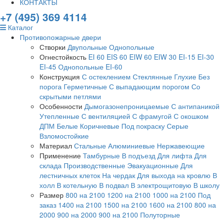
КОНТАКТЫ
+7 (495) 369 4114
Каталог
Противопожарные двери
Створки
Двупольные
Однопольные
Огнестойкость
EI 60
EIS 60
EIW 60
EIW 30
EI-15
EI-30
EI-45
Однопольные EI-60
Конструкция
С остеклением
Стеклянные
Глухие
Без
порога
Герметичные
С выпадающим порогом
Со
скрытыми петлями
Особенности
Дымогазонепроницаемые
С антипаникой
Утепленные
С вентиляцией
С фрамугой
С окошком
ДПМ
Белые
Коричневые
Под покраску
Серые
Взломостойкие
Материал
Стальные
Алюминиевые
Нержавеющие
Применение
Тамбурные
В подъезд
Для лифта
Для
склада
Производственные
Эвакуационные
Для
лестничных клеток
На чердак
Для выхода на кровлю
В
холл
В котельную
В подвал
В электрощитовую
В школу
Размер
800 на 2100
1200 на 2100
1000 на 2100
Под
заказ
1400 на 2100
1500 на 2100
1600 на 2100
800 на
2000
900 на 2000
900 на 2100
Полуторные