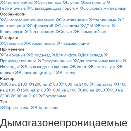
С остеклением
Стеклянные
Глухие
Без порога
Герметичные
С выпадающим порогом
Со скрытыми петлями
Особенности
Дымогазонепроницаемые
С антипаникой
Утепленные
С
вентиляцией
С фрамугой
С окошком
ДПМ
Белые
Коричневые
Под покраску
Серые
Взломостойкие
Материал
Стальные
Алюминиевые
Нержавеющие
Применение
Тамбурные
В подъезд
Для лифта
Для склада
Производственные
Эвакуационные
Для лестничных клеток
На чердак
Для выхода на кровлю
В холл
В котельную
В
подвал
В электрощитовую
В школу
Размер
800 на 2100
1200 на 2100
1000 на 2100
Под заказ
1400
на 2100
1500 на 2100
1600 на 2100
800 на 2000
900 на
2000
900 на 2100
Полуторные
Тип
Первого типа
Второго типа
Дымогазонепроницаемые