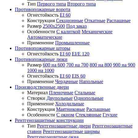
Тип
Первого типа
Второго типа
Противопожарные ворота
Огнестойкость
EI 60
Конструкция
Секционные
Откатные
Распашные
Размер
2500x2500
Под заказ
Особенности
С калиткой
Механические
Автоматические
Применение
Промышленные
Противопожарные шторы
Огнестойкость
EI 60
EI/E 120
Противопожарные люки
Размер
600 на 600
700 на 700
800 на 800
900 на 900
1000 на 1000
Огнестойкость
EI 60
EIS 60
Применение
Чердачные
Напольные
Производственные двери
Материал
Пленочные
Стальные
Створки
Двупольные
Однопольные
Применение
Холодильные
Конструкция
Маятниковые
Распашные
Особенности
С окном
Стеклянные
Глухие
Рентгенозащитные конструкции
Тип
Рентгенозащитные двери
Рентгенозащитные
ставни
Рентгенозащитные ширмы
Рентгенозащитные окна