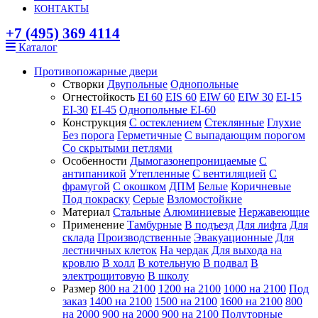
КОНТАКТЫ
+7 (495) 369 4114
Каталог
Противопожарные двери
Створки
Двупольные
Однопольные
Огнестойкость
EI 60
EIS 60
EIW 60
EIW 30
EI-15
EI-30
EI-45
Однопольные EI-60
Конструкция
С остеклением
Стеклянные
Глухие
Без порога
Герметичные
С выпадающим порогом
Со скрытыми петлями
Особенности
Дымогазонепроницаемые
С
антипаникой
Утепленные
С вентиляцией
С
фрамугой
С окошком
ДПМ
Белые
Коричневые
Под покраску
Серые
Взломостойкие
Материал
Стальные
Алюминиевые
Нержавеющие
Применение
Тамбурные
В подъезд
Для лифта
Для
склада
Производственные
Эвакуационные
Для
лестничных клеток
На чердак
Для выхода на
кровлю
В холл
В котельную
В подвал
В
электрощитовую
В школу
Размер
800 на 2100
1200 на 2100
1000 на 2100
Под
заказ
1400 на 2100
1500 на 2100
1600 на 2100
800
на 2000
900 на 2000
900 на 2100
Полуторные