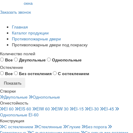
окна
Заказать звонок
Главная
Каталог продукции
Противопожарные двери
Противопожарные двери под покраску
Количество полей
Все
Двупольные
Однопольные
Остекление
Все
Без остекления
С остеклением
Створки
Двупольные
Однопольные
Огнестойкость
EI 60
EIS 60
EIW 60
EIW 30
EI-15
EI-30
EI-45
Однопольные EI-60
Конструкция
С остеклением
Стеклянные
Глухие
Без порога
Герметичные
С выпадающим порогом
Со скрытыми петлями