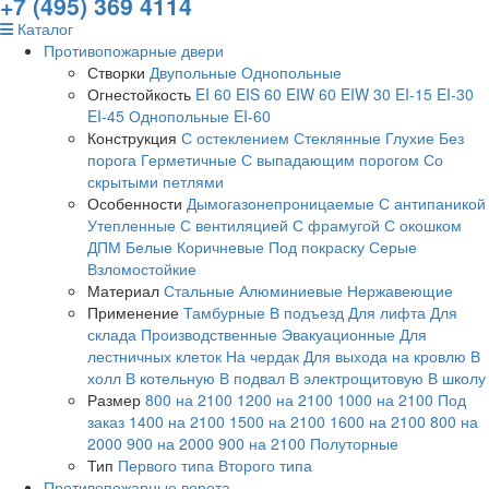
+7 (495) 369 4114
Каталог
Противопожарные двери
Створки
Двупольные
Однопольные
Огнестойкость
EI 60
EIS 60
EIW 60
EIW 30
EI-15
EI-30
EI-45
Однопольные EI-60
Конструкция
С остеклением
Стеклянные
Глухие
Без
порога
Герметичные
С выпадающим порогом
Со
скрытыми петлями
Особенности
Дымогазонепроницаемые
С антипаникой
Утепленные
С вентиляцией
С фрамугой
С окошком
ДПМ
Белые
Коричневые
Под покраску
Серые
Взломостойкие
Материал
Стальные
Алюминиевые
Нержавеющие
Применение
Тамбурные
В подъезд
Для лифта
Для
склада
Производственные
Эвакуационные
Для
лестничных клеток
На чердак
Для выхода на кровлю
В
холл
В котельную
В подвал
В электрощитовую
В школу
Размер
800 на 2100
1200 на 2100
1000 на 2100
Под
заказ
1400 на 2100
1500 на 2100
1600 на 2100
800 на
2000
900 на 2000
900 на 2100
Полуторные
Тип
Первого типа
Второго типа
Противопожарные ворота