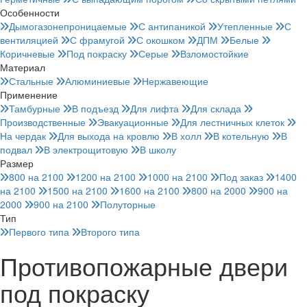
Особенности
Дымогазонепроницаемые
С антипаникой
Утепленные
С
вентиляцией
С фрамугой
С окошком
ДПМ
Белые
Коричневые
Под покраску
Серые
Взломостойкие
Материал
Стальные
Алюминиевые
Нержавеющие
Применение
Тамбурные
В подъезд
Для лифта
Для склада
Производственные
Эвакуационные
Для лестничных клеток
На чердак
Для выхода на кровлю
В холл
В котельную
В
подвал
В электрощитовую
В школу
Размер
800 на 2100
1200 на 2100
1000 на 2100
Под заказ
1400
на 2100
1500 на 2100
1600 на 2100
800 на 2000
900 на
2000
900 на 2100
Полуторные
Тип
Первого типа
Второго типа
Противопожарные двери
под покраску