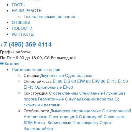
ГОСТы
НАШИ РАБОТЫ
Технологические решения
ОТЗЫВЫ
НОВОСТИ
КОНТАКТЫ
+7 (495) 369 4114
График работы:
Пн-Пт с 9:00 до 18:00, Сб-Вс выходной
Каталог
Противопожарные двери
Створки
Двупольные
Однопольные
Огнестойкость
EI 60
EIS 60
EIW 60
EIW 30
EI-15
EI-30
EI-45
Однопольные EI-60
Конструкция
С остеклением
Стеклянные
Глухие
Без
порога
Герметичные
С выпадающим порогом
Со
скрытыми петлями
Особенности
Дымогазонепроницаемые
С антипаникой
Утепленные
С вентиляцией
С фрамугой
С окошком
ДПМ
Белые
Коричневые
Под покраску
Серые
Взломостойкие