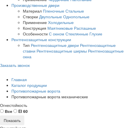
Производственные двери
Материал
Пленочные
Стальные
Створки
Двупольные
Однопольные
Применение
Холодильные
Конструкция
Маятниковые
Распашные
Особенности
С окном
Стеклянные
Глухие
Рентгенозащитные конструкции
Тип
Рентгенозащитные двери
Рентгенозащитные
ставни
Рентгенозащитные ширмы
Рентгенозащитные
окна
Заказать звонок
Главная
Каталог продукции
Противопожарные ворота
Противопожарные ворота механические
Огнестойкость
Все
EI 60
Огнестойкость