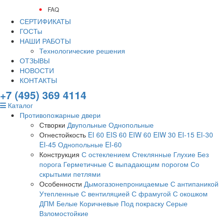
FAQ
СЕРТИФИКАТЫ
ГОСТы
НАШИ РАБОТЫ
Технологические решения
ОТЗЫВЫ
НОВОСТИ
КОНТАКТЫ
+7 (495) 369 4114
Каталог
Противопожарные двери
Створки
Двупольные
Однопольные
Огнестойкость
EI 60
EIS 60
EIW 60
EIW 30
EI-15
EI-30
EI-45
Однопольные EI-60
Конструкция
С остеклением
Стеклянные
Глухие
Без
порога
Герметичные
С выпадающим порогом
Со
скрытыми петлями
Особенности
Дымогазонепроницаемые
С антипаникой
Утепленные
С вентиляцией
С фрамугой
С окошком
ДПМ
Белые
Коричневые
Под покраску
Серые
Взломостойкие