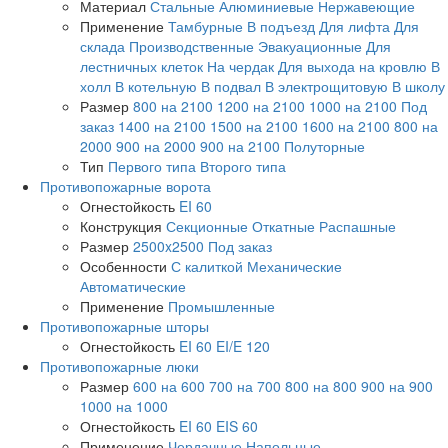
Материал
Стальные
Алюминиевые
Нержавеющие
Применение
Тамбурные
В подъезд
Для лифта
Для
склада
Производственные
Эвакуационные
Для
лестничных клеток
На чердак
Для выхода на кровлю
В
холл
В котельную
В подвал
В электрощитовую
В школу
Размер
800 на 2100
1200 на 2100
1000 на 2100
Под
заказ
1400 на 2100
1500 на 2100
1600 на 2100
800 на
2000
900 на 2000
900 на 2100
Полуторные
Тип
Первого типа
Второго типа
Противопожарные ворота
Огнестойкость
EI 60
Конструкция
Секционные
Откатные
Распашные
Размер
2500x2500
Под заказ
Особенности
С калиткой
Механические
Автоматические
Применение
Промышленные
Противопожарные шторы
Огнестойкость
EI 60
EI/E 120
Противопожарные люки
Размер
600 на 600
700 на 700
800 на 800
900 на 900
1000 на 1000
Огнестойкость
EI 60
EIS 60
Применение
Чердачные
Напольные