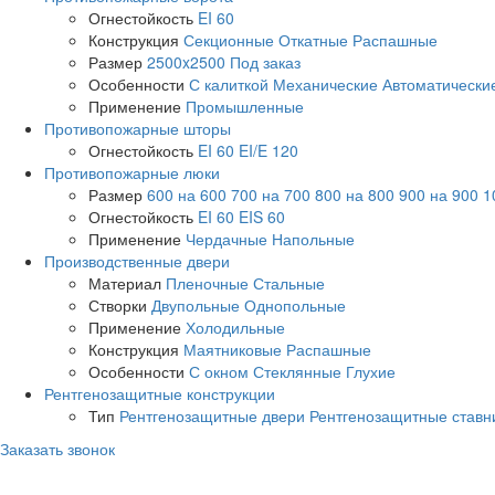
Огнестойкость
EI 60
Конструкция
Секционные
Откатные
Распашные
Размер
2500x2500
Под заказ
Особенности
С калиткой
Механические
Автоматически
Применение
Промышленные
Противопожарные шторы
Огнестойкость
EI 60
EI/E 120
Противопожарные люки
Размер
600 на 600
700 на 700
800 на 800
900 на 900
1
Огнестойкость
EI 60
EIS 60
Применение
Чердачные
Напольные
Производственные двери
Материал
Пленочные
Стальные
Створки
Двупольные
Однопольные
Применение
Холодильные
Конструкция
Маятниковые
Распашные
Особенности
С окном
Стеклянные
Глухие
Рентгенозащитные конструкции
Тип
Рентгенозащитные двери
Рентгенозащитные ставн
Заказать звонок