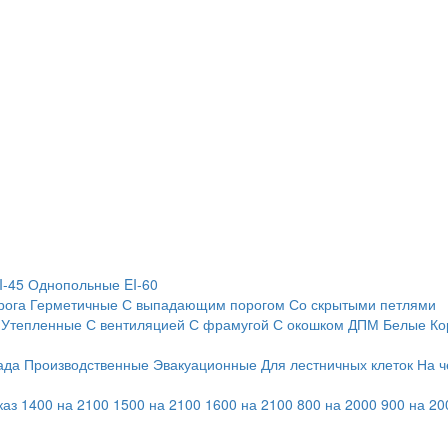
I-45
Однопольные EI-60
рога
Герметичные
С выпадающим порогом
Со скрытыми петлями
Утепленные
С вентиляцией
С фрамугой
С окошком
ДПМ
Белые
Ко
ада
Производственные
Эвакуационные
Для лестничных клеток
На ч
каз
1400 на 2100
1500 на 2100
1600 на 2100
800 на 2000
900 на 20