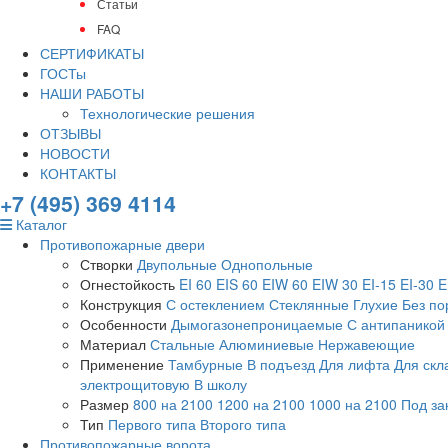
Статьи
FAQ
СЕРТИФИКАТЫ
ГОСТы
НАШИ РАБОТЫ
Технологические решения
ОТЗЫВЫ
НОВОСТИ
КОНТАКТЫ
+7 (495) 369 4114
Каталог
Противопожарные двери
Створки
Двупольные
Однопольные
Огнестойкость
EI 60
EIS 60
EIW 60
EIW 30
EI-15
EI-30
E
Конструкция
С остеклением
Стеклянные
Глухие
Без по
Особенности
Дымогазонепроницаемые
С антипаникой
Материал
Стальные
Алюминиевые
Нержавеющие
Применение
Тамбурные
В подъезд
Для лифта
Для скл
электрощитовую
В школу
Размер
800 на 2100
1200 на 2100
1000 на 2100
Под за
Тип
Первого типа
Второго типа
Противопожарные ворота