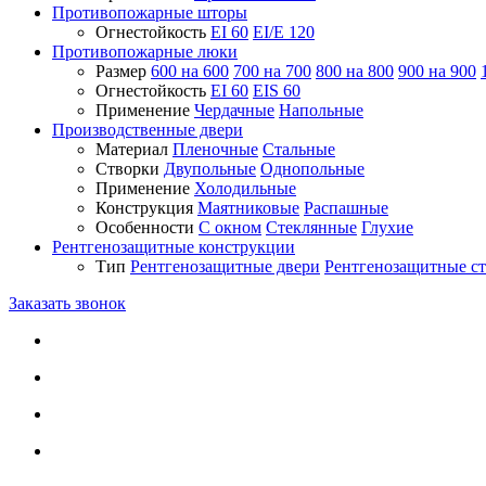
Противопожарные шторы
Огнестойкость
EI 60
EI/E 120
Противопожарные люки
Размер
600 на 600
700 на 700
800 на 800
900 на 900
Огнестойкость
EI 60
EIS 60
Применение
Чердачные
Напольные
Производственные двери
Материал
Пленочные
Стальные
Створки
Двупольные
Однопольные
Применение
Холодильные
Конструкция
Маятниковые
Распашные
Особенности
С окном
Стеклянные
Глухие
Рентгенозащитные конструкции
Тип
Рентгенозащитные двери
Рентгенозащитные с
Заказать звонок