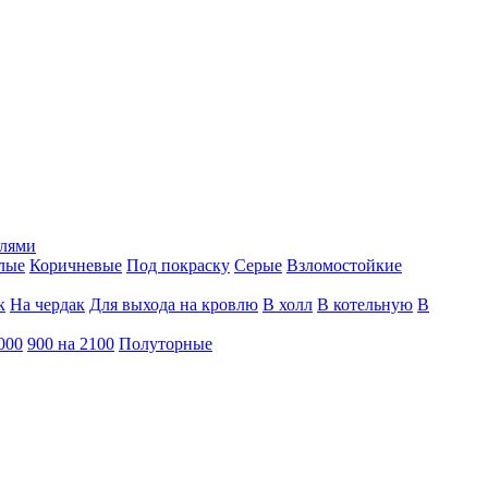
тлями
лые
Коричневые
Под покраску
Серые
Взломостойкие
к
На чердак
Для выхода на кровлю
В холл
В котельную
В
000
900 на 2100
Полуторные