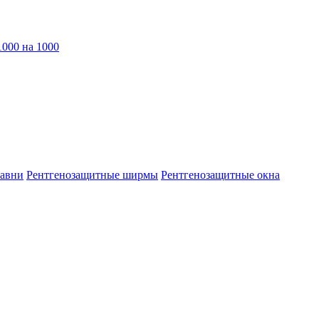
1000 на 1000
тавни
Рентгенозащитные ширмы
Рентгенозащитные окна