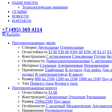
НАШИ РАБОТЫ
Технологические решения
ОТЗЫВЫ
НОВОСТИ
КОНТАКТЫ
+7 (495) 369 4114
Каталог
Противопожарные двери
Створки
Двупольные
Однопольные
Огнестойкость
EI 60
EIS 60
EIW 60
EIW 30
EI-15
EI
Конструкция
С остеклением
Стеклянные
Глухие
Бе
Особенности
Дымогазонепроницаемые
С антипани
Материал
Стальные
Алюминиевые
Нержавеющие
Применение
Тамбурные
В подъезд
Для лифта
Для с
подвал
В электрощитовую
В школу
Размер
800 на 2100
1200 на 2100
1000 на 2100
Под з
Тип
Первого типа
Второго типа
Противопожарные ворота
Огнестойкость
EI 60
Конструкция
Секционные
Откатные
Распашные
Размер
2500x2500
Под заказ
Особенности
С калиткой
Механические
Автоматич
Применение
Промышленные