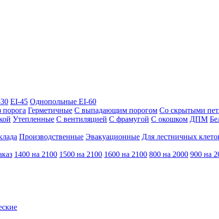
-30
EI-45
Однопольные EI-60
з порога
Герметичные
С выпадающим порогом
Со скрытыми пе
кой
Утепленные
С вентиляцией
С фрамугой
С окошком
ДПМ
Бе
клада
Производственные
Эвакуационные
Для лестничных клето
аказ
1400 на 2100
1500 на 2100
1600 на 2100
800 на 2000
900 на 2
еские